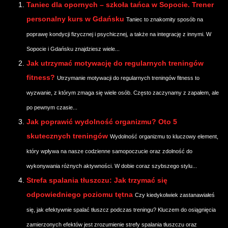
Taniec dla opornych – szkoła tańca w Sopocie. Trener
personalny kurs w Gdańsku
Taniec to znakomity sposób na
poprawę kondycji fizycznej i psychicznej, a także na integrację z innymi. W
Sopocie i Gdańsku znajdziesz wiele...
Jak utrzymać motywację do regularnych treningów
fitness?
Utrzymanie motywacji do regularnych treningów fitness to
wyzwanie, z którym zmaga się wiele osób. Często zaczynamy z zapałem, ale
po pewnym czasie...
Jak poprawić wydolność organizmu? Oto 5
skutecznych treningów
Wydolność organizmu to kluczowy element,
który wpływa na nasze codzienne samopoczucie oraz zdolność do
wykonywania różnych aktywności. W dobie coraz szybszego stylu...
Strefa spalania tłuszczu: Jak trzymać się
odpowiedniego poziomu tętna
Czy kiedykolwiek zastanawiałeś
się, jak efektywnie spalać tłuszcz podczas treningu? Kluczem do osiągnięcia
zamierzonych efektów jest zrozumienie strefy spalania tłuszczu oraz