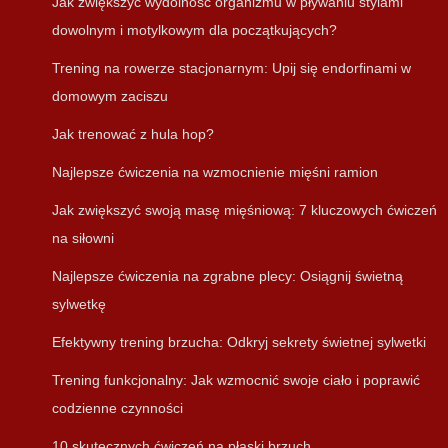
Jak zwiększyć wydolność organizmu w pływaniu stylami
dowolnym i motylkowym dla początkujących?
Trening na rowerze stacjonarnym: Upij się endorfinami w
domowym zaciszu
Jak trenować z hula hop?
Najlepsze ćwiczenia na wzmocnienie mięśni ramion
Jak zwiększyć swoją masę mięśniową: 7 kluczowych ćwiczeń
na siłowni
Najlepsze ćwiczenia na zgrabne plecy: Osiągnij świetną
sylwetkę
Efektywny trening brzucha: Odkryj sekrety świetnej sylwetki
Trening funkcjonalny: Jak wzmocnić swoje ciało i poprawić
codzienne czynności
10 skutecznych ćwiczeń na płaski brzuch