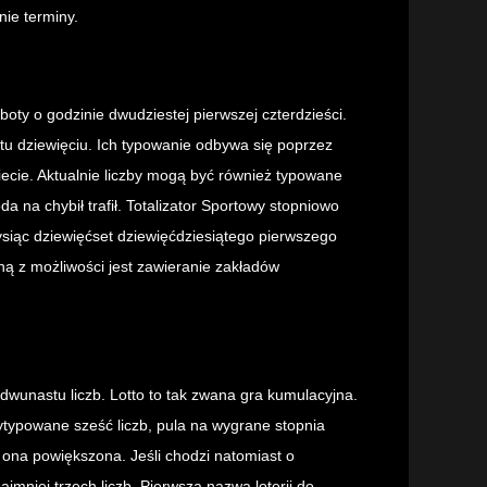
ie terminy.
oty o godzinie dwudziestej pierwszej czterdzieści.
tu dziewięciu. Ich typowanie odbywa się poprzez
iecie. Aktualnie liczby mogą być również typowane
 na chybił trafił. Totalizator Sportowy stopniowo
siąc dziewięćset dziewięćdziesiątego pierwszego
jną z możliwości jest zawieranie zakładów
 dwunastu liczb. Lotto to tak zwana gra kumulacyjna.
ytypowane sześć liczb, pula na wygrane stopnia
 ona powiększona. Jeśli chodzi natomiast o
jmniej trzech liczb. Pierwsza nazwa loterii do