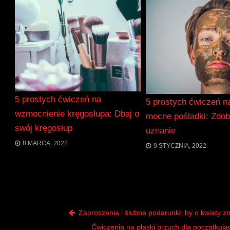
5 prostych ćwiczeń na
5 prostych ćwiczeń na
wzmocnienie kręgosłupa: Dbaj o
mocne pośladki: Zdo
swój kręgosłup
uznanie
8 MARCA, 2022
9 STYCZNIA, 2022
Post navigation
Zaproszenia i ślubne podarunki: by o kwiaty z
Ćwiczenia na płaski brzuch dla początkują