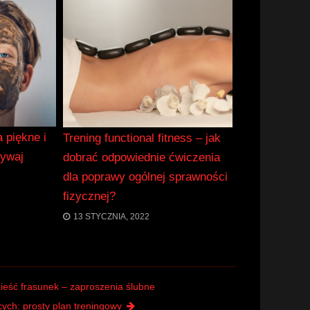
 piękne i
Trening functional fitness – jak
bywaj
dobrać odpowiednie ćwiczenia
dla poprawy ogólnej sprawności
fizycznej?
13 STYCZNIA, 2022
nieść frasunek – zaproszenia ślubne
cych: prosty plan treningowy