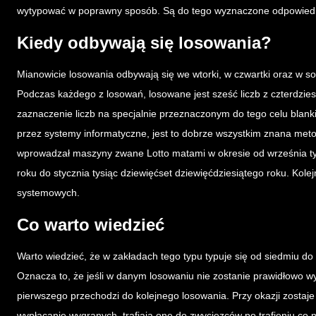
wytypować w poprawny sposób. Są do tego wyznaczone odpowiedn
Kiedy odbywają się losowania?
Mianowicie losowania odbywają się we wtorki, w czwartki oraz w sob
Podczas każdego z losowań, losowane jest sześć liczb z czterdzies
zaznaczenie liczb na specjalnie przeznaczonym do tego celu blank
przez systemy informatyczne, jest to dobrze wszystkim znana metoda
wprowadzał maszyny zwane Lotto matami w okresie od września ty
roku do stycznia tysiąc dziewięćset dziewięćdziesiątego roku. Kole
systemowych.
Co warto wiedzieć
Warto wiedzieć, że w zakładach tego typu typuje się od siedmiu do
Oznacza to, że jeśli w danym losowaniu nie zostanie prawidłowo w
pierwszego przechodzi do kolejnego losowania. Przy okazji zostaje
wypłacanie wygranych, trafiają one do zwycięzców po trafieniu co na